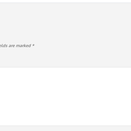
ields are marked
*