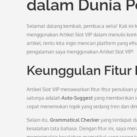
dalam Dunia P
Selamat datang kembali, pembaca setia! Kali ini
menggunakan Artikel Slot VIP dalam menulis kont
artikel, tentu kita ingin mencari platform yang ef
pengalaman saya menggunakan Artikel Slot VIP!
Keunggulan Fitur 
Artikel Slot VIP menawarkan fitur-fitur penulis
satunya adalah
Auto-Suggest
yang memberikan ide
cepat menemukan topik yang sedang tren dan dim
Selain itu,
Grammatical Checker
yang terdapat d
kesalahan tata bahasa. Dengan fitur ini, saya mera