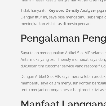
meminimalisir kesalahan gramatikal yang sering te
Tidak hanya itu,
Keyword Density Analyzer
juga 
Dengan fitur ini, saya bisa mengetahui seberapa 
meningkatkan visibilitas di mesin pencari.
Pengalaman Pen
Saya telah menggunakan Artikel Slot VIP selama
Antarmuka yang user-friendly membuat saya denga
dukungan tim customer service yang responsif juga
Dengan Artikel Slot VIP, saya merasa lebih produkt
membantu saya dalam menyusun konten berkualita
tentu menjadi dorongan besar bagi produktivitas 
Manfaat Langgan