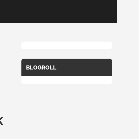
BLOGROLL
k