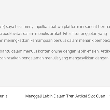
VIP, saya bisa menyimpulkan bahwa platform ini sangat berma
oduktivitas dalam menulis artikel. Fitur-fitur unggulan yang
dan meningkatkan kemampuan penulis dalam menarik pembac
antu dalam menulis konten online dengan lebih efisien, Artik
ah dan rasakan pengalaman menulis yang mengasyikkan dengan
Dunia
Menggali Lebih Dalam Tren Artikel Slot Cuan