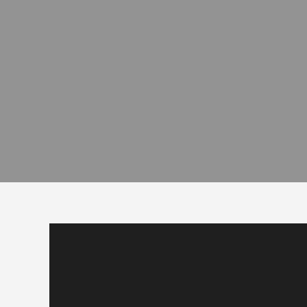
Skip
to
content