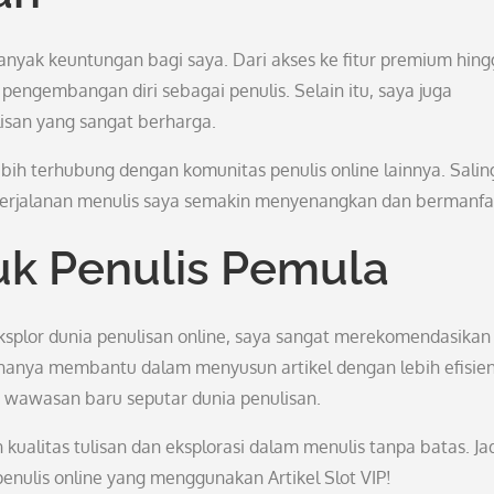
anyak keuntungan bagi saya. Dari akses ke fitur premium hing
pengembangan diri sebagai penulis. Selain itu, saya juga
isan yang sangat berharga.
ebih terhubung dengan komunitas penulis online lainnya. Salin
erjalanan menulis saya semakin menyenangkan dan bermanfa
k Penulis Pemula
ksplor dunia penulisan online, saya sangat merekomendasikan
ak hanya membantu dalam menyusun artikel dengan lebih efisien
 wawasan baru seputar dunia penulisan.
kualitas tulisan dan eksplorasi dalam menulis tanpa batas. Jad
nulis online yang menggunakan Artikel Slot VIP!