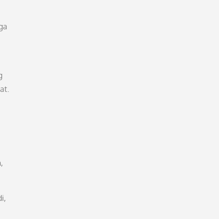
ga
g
at.
,
i,