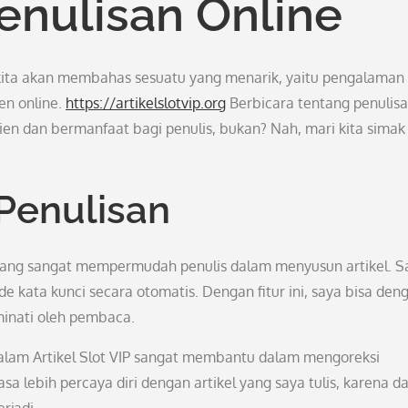
enulisan Online
 kita akan membahas sesuatu yang menarik, yaitu pengalaman
en online.
https://artikelslotvip.org
Berbicara tentang penulis
isien dan bermanfaat bagi penulis, bukan? Nah, mari kita simak
Penulisan
an yang sangat mempermudah penulis dalam menyusun artikel. S
 kata kunci secara otomatis. Dengan fitur ini, saya bisa den
inati oleh pembaca.
alam Artikel Slot VIP sangat membantu dalam mengoreksi
sa lebih percaya diri dengan artikel yang saya tulis, karena d