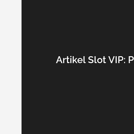
Artikel Slot VIP