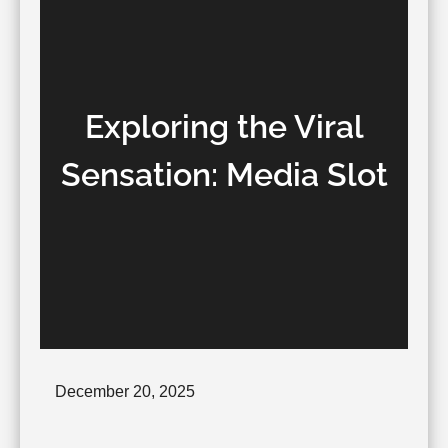
Exploring the Viral
Sensation: Media Slot
Posted
December 20, 2025
on