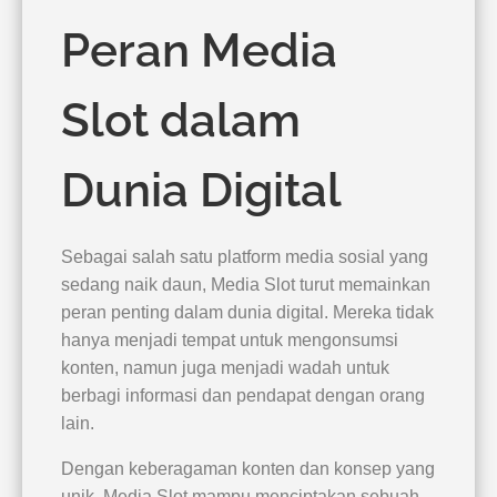
Peran Media
Slot dalam
Dunia Digital
Sebagai salah satu platform media sosial yang
sedang naik daun, Media Slot turut memainkan
peran penting dalam dunia digital. Mereka tidak
hanya menjadi tempat untuk mengonsumsi
konten, namun juga menjadi wadah untuk
berbagi informasi dan pendapat dengan orang
lain.
Dengan keberagaman konten dan konsep yang
unik, Media Slot mampu menciptakan sebuah