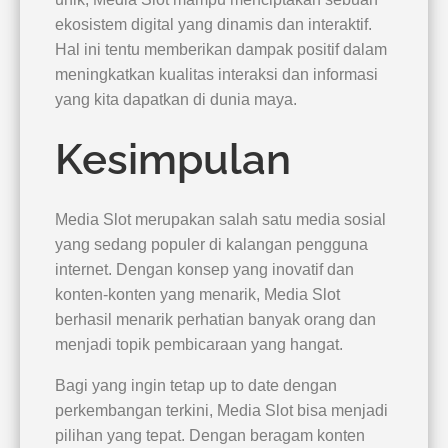
ekosistem digital yang dinamis dan interaktif.
Hal ini tentu memberikan dampak positif dalam
meningkatkan kualitas interaksi dan informasi
yang kita dapatkan di dunia maya.
Kesimpulan
Media Slot merupakan salah satu media sosial
yang sedang populer di kalangan pengguna
internet. Dengan konsep yang inovatif dan
konten-konten yang menarik, Media Slot
berhasil menarik perhatian banyak orang dan
menjadi topik pembicaraan yang hangat.
Bagi yang ingin tetap up to date dengan
perkembangan terkini, Media Slot bisa menjadi
pilihan yang tepat. Dengan beragam konten