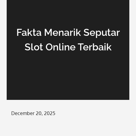
Fakta Menarik Seputar
Slot Online Terbaik
Posted
December 20, 2025
on