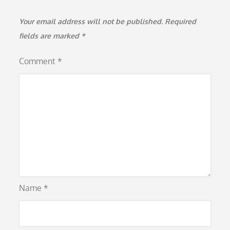
Your email address will not be published.
Required
fields are marked
*
Comment
*
Name
*