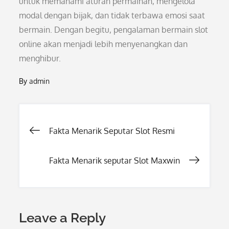
untuk memahami aturan permainan, mengelola
modal dengan bijak, dan tidak terbawa emosi saat
bermain. Dengan begitu, pengalaman bermain slot
online akan menjadi lebih menyenangkan dan
menghibur.
By
admin
Post
Fakta Menarik Seputar Slot Resmi
navigation
Fakta Menarik seputar Slot Maxwin
Leave a Reply