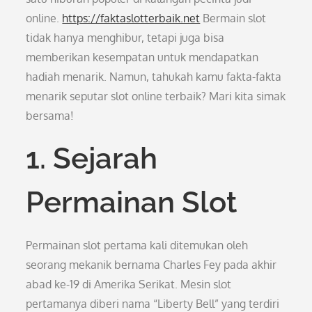
online.
https://faktaslotterbaik.net
Bermain slot
tidak hanya menghibur, tetapi juga bisa
memberikan kesempatan untuk mendapatkan
hadiah menarik. Namun, tahukah kamu fakta-fakta
menarik seputar slot online terbaik? Mari kita simak
bersama!
1. Sejarah
Permainan Slot
Permainan slot pertama kali ditemukan oleh
seorang mekanik bernama Charles Fey pada akhir
abad ke-19 di Amerika Serikat. Mesin slot
pertamanya diberi nama “Liberty Bell” yang terdiri