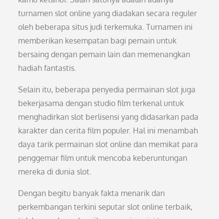
turnamen slot online yang diadakan secara reguler
oleh beberapa situs judi terkemuka. Turnamen ini
memberikan kesempatan bagi pemain untuk
bersaing dengan pemain lain dan memenangkan
hadiah fantastis.
Selain itu, beberapa penyedia permainan slot juga
bekerjasama dengan studio film terkenal untuk
menghadirkan slot berlisensi yang didasarkan pada
karakter dan cerita film populer. Hal ini menambah
daya tarik permainan slot online dan memikat para
penggemar film untuk mencoba keberuntungan
mereka di dunia slot.
Dengan begitu banyak fakta menarik dan
perkembangan terkini seputar slot online terbaik,