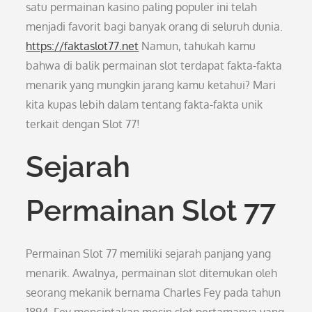
satu permainan kasino paling populer ini telah
menjadi favorit bagi banyak orang di seluruh dunia.
https://faktaslot77.net
Namun, tahukah kamu
bahwa di balik permainan slot terdapat fakta-fakta
menarik yang mungkin jarang kamu ketahui? Mari
kita kupas lebih dalam tentang fakta-fakta unik
terkait dengan Slot 77!
Sejarah
Permainan Slot 77
Permainan Slot 77 memiliki sejarah panjang yang
menarik. Awalnya, permainan slot ditemukan oleh
seorang mekanik bernama Charles Fey pada tahun