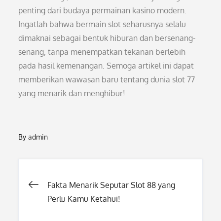
penting dari budaya permainan kasino modern.
Ingatlah bahwa bermain slot seharusnya selalu
dimaknai sebagai bentuk hiburan dan bersenang-
senang, tanpa menempatkan tekanan berlebih
pada hasil kemenangan. Semoga artikel ini dapat
memberikan wawasan baru tentang dunia slot 77
yang menarik dan menghibur!
By
admin
Post
Fakta Menarik Seputar Slot 88 yang
Perlu Kamu Ketahui!
navigation