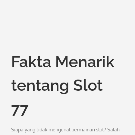
Fakta Menarik
tentang Slot
77
Siapa yang tidak mengenal permainan slot? Salah