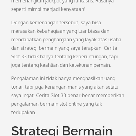
memenangkan jackpot yang fantastis. Rasanya
seperti mimpi menjadi kenyataan!
Dengan kemenangan tersebut, saya bisa
merasakan kebahagiaan yang luar biasa dan
mendapatkan penghargaan yang layak atas usaha
dan strategi bermain yang saya terapkan. Cerita
Slot 33 tidak hanya tentang keberuntungan, tapi
juga tentang keahlian dan ketekunan pemain.
Pengalaman ini tidak hanya menghasilkan uang
tunai, tapi juga kenangan manis yang akan selalu
saya ingat. Cerita Slot 33 benar-benar memberikan
pengalaman bermain slot online yang tak
terlupakan.
Strategi Bermain