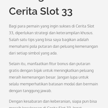
Cerita Slot 33
Bagi para pemain yang ingin sukses di Cerita Slot
33, diperlukan strategi dan keterampilan khusus.
Salah satu tips yang bisa saya bagikan adalah
memahami pola putaran dan peluang kemenangan
dari setiap simbol yang ada.
Selain itu, manfaatkan fitur bonus dan putaran
gratis dengan bijak untuk meningkatkan peluang
meraih kemenangan besar. Jangan lupa untuk
selalu memperhatikan batasan modal dan bermain
dengan tanggung jawab.
Dengan kesabaran dan keberanian, siapa pun bisa