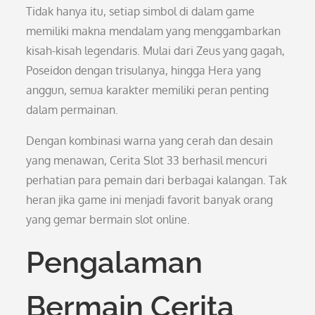
Tidak hanya itu, setiap simbol di dalam game
memiliki makna mendalam yang menggambarkan
kisah-kisah legendaris. Mulai dari Zeus yang gagah,
Poseidon dengan trisulanya, hingga Hera yang
anggun, semua karakter memiliki peran penting
dalam permainan.
Dengan kombinasi warna yang cerah dan desain
yang menawan, Cerita Slot 33 berhasil mencuri
perhatian para pemain dari berbagai kalangan. Tak
heran jika game ini menjadi favorit banyak orang
yang gemar bermain slot online.
Pengalaman
Bermain Cerita