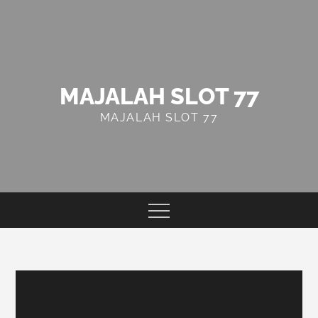
Skip
to
content
MAJALAH SLOT 77
MAJALAH SLOT 77