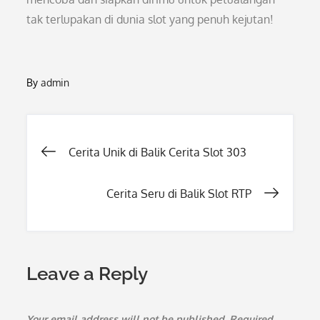
tak terlupakan di dunia slot yang penuh kejutan!
By
admin
Post
Cerita Unik di Balik Cerita Slot 303
navigation
Cerita Seru di Balik Slot RTP
Leave a Reply
Your email address will not be published.
Required