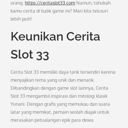
orang.
https://ceritaslot33.com
Namun, tahukah
kamu cerita di balik game ini? Mari kita telusuri
lebih jauh!
Keunikan Cerita
Slot 33
Cerita Slot 33 memiliki daya tarik tersendiri karena
menyajikan tema yang unik dan menarik.
Dibandingkan dengan game slot lainnya, Cerita
Slot 33 mengambil inspirasi dari mitologi klasik
Yunani. Dengan grafis yang memukau dan suara
latar yang memikat, pemain seolah diajak untuk
merasakan petualangan epik para dewa.