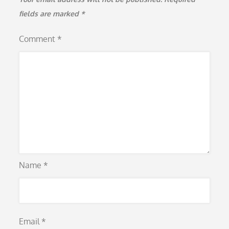
fields are marked
*
Comment
*
Name
*
Email
*