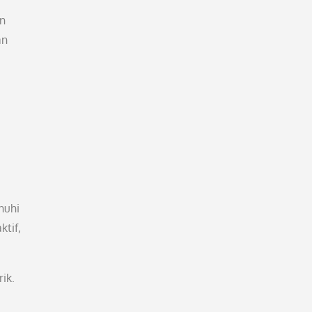
n
an
nuhi
ktif,
rik.