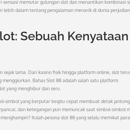
gan sensasi memutar gulungan slot dan menantikan kombinasi 
i lebih dalam tentang pengalaman menarik di dunia perjudian
lot: Sebuah Kenyataan
n sejak lama. Dari kasino fisik hingga platform online, slot teru
menggiurkan. Bahas Slot 88 adalah salah satu platform
ot yang menghibur dan seru.
ol-simbol yang berputar begitu cepat membuat detak jantung
rpancar, dan ketegangan pun memuncak saat simbol-simbol m
menghampiri? Itulah pesona slot 88 yang selalu memikat para