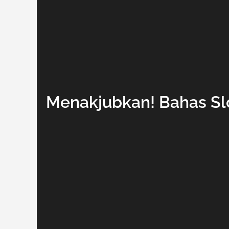
Menakjubkan! Bahas Slo