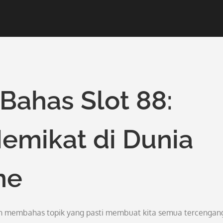
Bahas Slot 88:
mikat di Dunia
ne
kan membahas topik yang pasti membuat kita semua tercengan