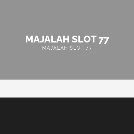
MAJALAH SLOT 77
MAJALAH SLOT 77