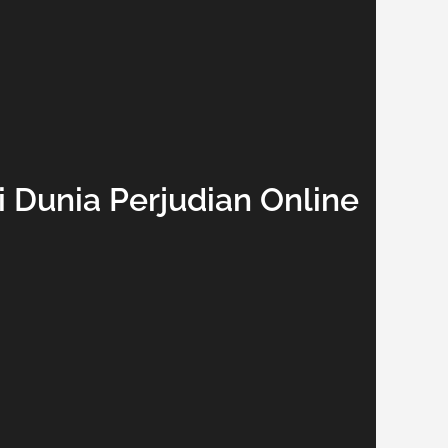
 Dunia Perjudian Online