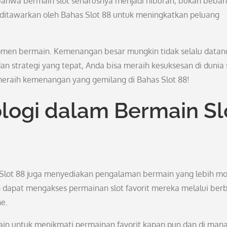
bahwa bermain slot seharusnya menjadi hiburan, bukan beban
 ditawarkan oleh Bahas Slot 88 untuk meningkatkan peluang
 momen bermain. Kemenangan besar mungkin tidak selalu datan
dan strategi yang tepat, Anda bisa meraih kesuksesan di dunia 
meraih kemenangan yang gemilang di Bahas Slot 88!
logi dalam Bermain Sl
as Slot 88 juga menyediakan pengalaman bermain yang lebih m
dapat mengakses permainan slot favorit mereka melalui ber
e.
ain untuk menikmati permainan favorit kapan pun dan di mana