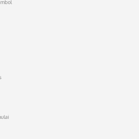
simbol
s
ulai