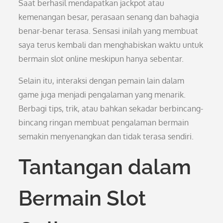
Saat berhasil mendapatkan jackpot atau
kemenangan besar, perasaan senang dan bahagia
benar-benar terasa. Sensasi inilah yang membuat
saya terus kembali dan menghabiskan waktu untuk
bermain slot online meskipun hanya sebentar.
Selain itu, interaksi dengan pemain lain dalam
game juga menjadi pengalaman yang menarik.
Berbagi tips, trik, atau bahkan sekadar berbincang-
bincang ringan membuat pengalaman bermain
semakin menyenangkan dan tidak terasa sendiri.
Tantangan dalam
Bermain Slot