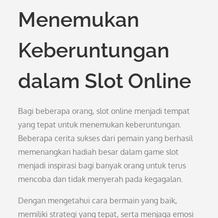
Menemukan
Keberuntungan
dalam Slot Online
Bagi beberapa orang, slot online menjadi tempat
yang tepat untuk menemukan keberuntungan.
Beberapa cerita sukses dari pemain yang berhasil
memenangkan hadiah besar dalam game slot
menjadi inspirasi bagi banyak orang untuk terus
mencoba dan tidak menyerah pada kegagalan.
Dengan mengetahui cara bermain yang baik,
memiliki strategi yang tepat, serta menjaga emosi