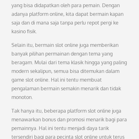
yang bisa didapatkan oleh para pemain. Dengan
adanya platform online, kita dapat bermain kapan
saja dan di mana saja tanpa perlu repot pergi ke
kasino fisik.
Selain itu, bermain slot online juga memberikan
banyak pilihan permainan dengan tema yang
beragam. Mulai dari tema klasik hingga yang paling
modern sekalipun, semua bisa ditemukan dalam
game slot online. Hal ini tentu membuat
pengalaman bermain semakin menarik dan tidak
monoton.
Tak hanya itu, beberapa platform slot online juga
menawarkan bonus dan promosi menarik bagi para
pemainnya. Hal ini tentu menjadi daya tarik
tersendiri bagi para pecinta slot online untuk terus