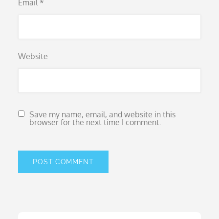
Email
*
Website
Save my name, email, and website in this
browser for the next time I comment.