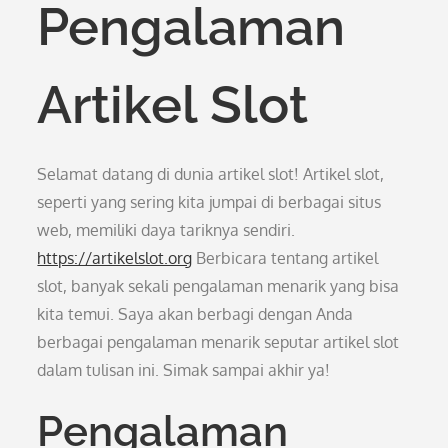
Pengalaman
Artikel Slot
Selamat datang di dunia artikel slot! Artikel slot,
seperti yang sering kita jumpai di berbagai situs
web, memiliki daya tariknya sendiri.
https://artikelslot.org
Berbicara tentang artikel
slot, banyak sekali pengalaman menarik yang bisa
kita temui. Saya akan berbagi dengan Anda
berbagai pengalaman menarik seputar artikel slot
dalam tulisan ini. Simak sampai akhir ya!
Pengalaman