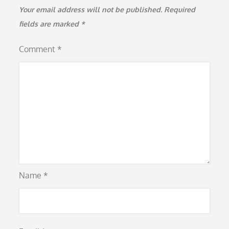
Your email address will not be published.
Required
fields are marked
*
Comment
*
Name
*