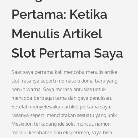
Pertama: Ketika
Menulis Artikel
Slot Pertama Saya
Saat saya pertama kali mencoba menulis artikel
slot, rasanya seperti memasuki dunia baru yang
penuh warna. Saya merasa antusias untuk
mencoba berbagai tema dan gaya penulisan.
Setelah menyelesaikan artikel pertama saya,
rasanya seperti menciptakan sesuatu yang unik.
Meskipun terkadang ide sulit muncul, namun
melalui kesabaran dan eksperimen, saya bisa