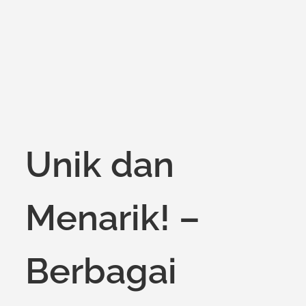
on
Unik dan
Menarik! –
Berbagai